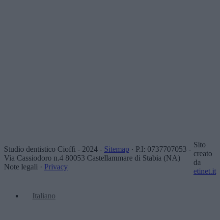
Sito
Studio dentistico Cioffi - 2024 -
Sitemap
· P.I: 0737707053 -
creato
Via Cassiodoro n.4 80053 Castellammare di Stabia (NA)
da
Note legali ·
Privacy
etinet.it
Italiano