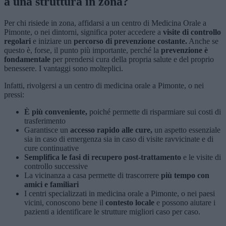
a una struttura in zona?
Per chi risiede in zona, affidarsi a un centro di Medicina Orale a
Pimonte, o nei dintorni, significa poter accedere a
visite di controllo
regolari
e iniziare un
percorso di prevenzione costante.
Anche se
questo è, forse, il punto più importante, perché la
prevenzione è
fondamentale
per prendersi cura della propria salute e del proprio
benessere. I vantaggi sono molteplici.
Infatti, rivolgersi a un centro di medicina orale a Pimonte, o nei
pressi:
È più conveniente,
poiché permette di risparmiare sui costi di
trasferimento
Garantisce un
accesso rapido alle cure,
un aspetto essenziale
sia in caso di emergenza sia in caso di visite ravvicinate e di
cure continuative
Semplifica le fasi di recupero post-trattamento
e le visite di
controllo successive
La vicinanza a casa permette di trascorrere
più tempo con
amici e familiari
I centri specializzati in medicina orale a Pimonte, o nei paesi
vicini, conoscono bene il
contesto locale
e possono aiutare i
pazienti a identificare le strutture migliori caso per caso.